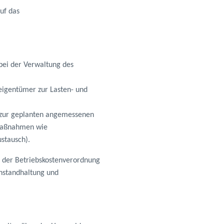
auf das
bei der Verwaltung des
eigentümer zur Lasten- und
 zur geplanten angemessenen
 Maßnahmen wie
stausch).
f der Betriebskostenverordnung
Instandhaltung und