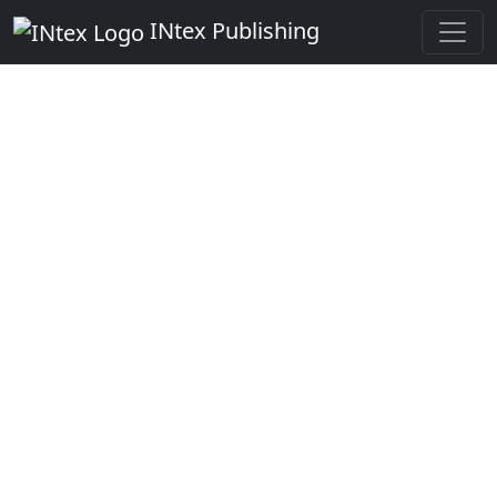
INtex Publishing
Digitale Werkzeuge für Ihren
Erfolg
INtex Publishing - Die Datenbank-
Profis für Cloud und Server